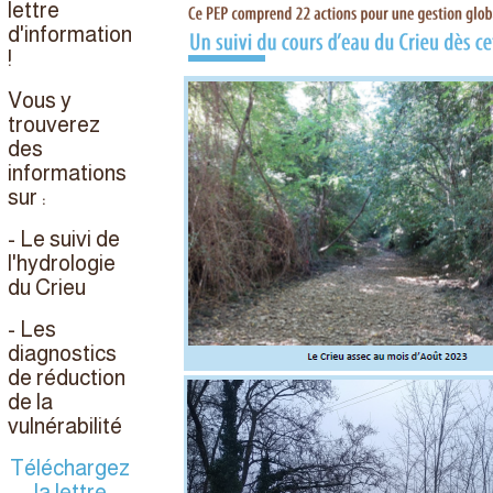
lettre
d'information
!
Vous y
trouverez
des
informations
sur :
- Le suivi de
l'hydrologie
du Crieu
- Les
diagnostics
de réduction
de la
vulnérabilité
Téléchargez
la lettre