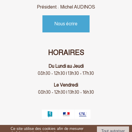
Président : Michel AUDINOS
Nous écrire
HORAIRES
Du Lundi au Jeudi
08h30 - 12h30 | 13h30 - 17h30
Le Vendredi
08h30 - 12h30 | 13h30 - 16h30
Ce site utilise des cookies afin de mesurer
Mentions Légales