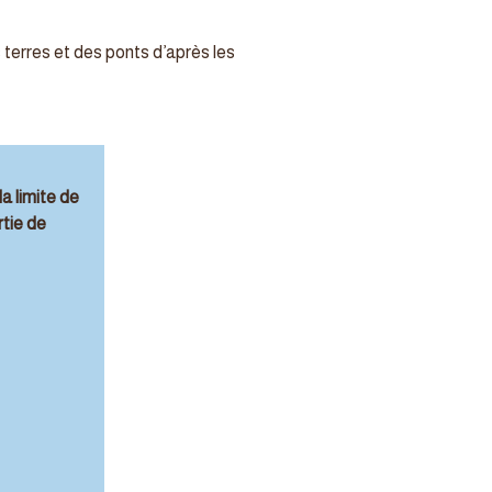
 terres et des ponts d’après les
a limite de
tie de