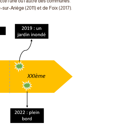
cté l’une ou l’autre des communes.
ur-Ariège (2011) et de Foix (2017).