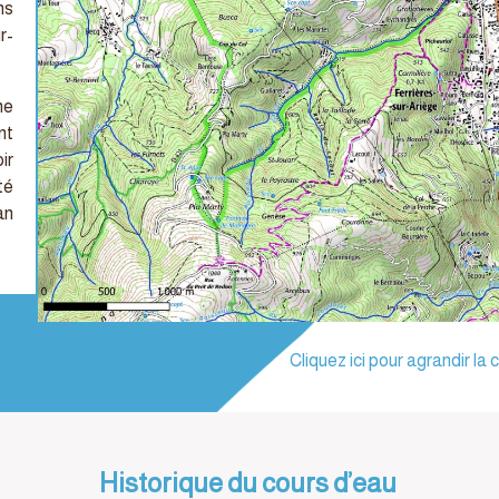
ns
r-
ne
nt
ir
té
an
Cliquez ici pour agrandir la 
Historique du cours d’eau