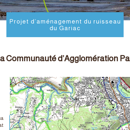
Projet d’aménagement du ruisseau
du Gariac
 la Communauté d’Agglomération Pay
sa
at