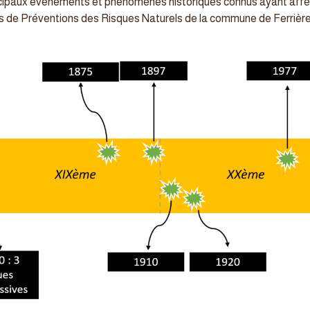
incipaux évènements et phénomènes historiques connus ayant affe
de Préventions des Risques Naturels de la commune de Ferrière-s