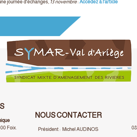
une journée d'échanges,
13 novembre
:
Accédez à l'article
S
NOUS CONTACTER
nique
00 Foix.
08
Président : Michel AUDINOS