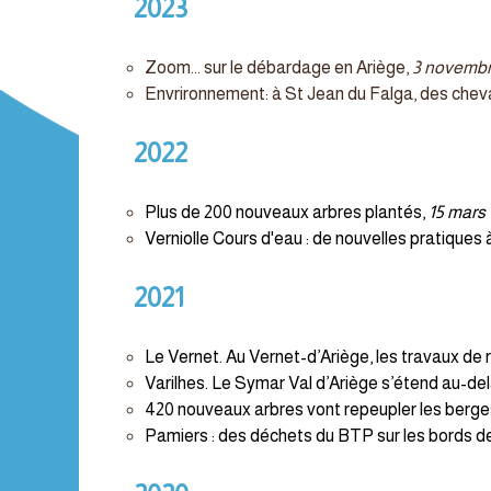
2023
Zoom... sur le débardage en Ariège,
3 novembr
Envrironnement: à St Jean du Falga, des chevau
2022
Plus de 200 nouveaux arbres plantés,
15 mars 
Verniolle Cours d'eau : de nouvelles pratiques 
2021
Le Vernet. Au Vernet-d’Ariège, les travaux de
Varilhes. Le Symar Val d’Ariège s’étend au-de
420 nouveaux arbres vont repeupler les berge
Pamiers : des déchets du BTP sur les bords de l