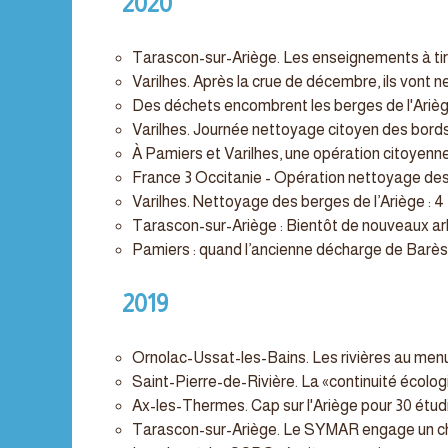
2020
Tarascon-sur-Ariège. Les enseignements à tir
Varilhes. Après la crue de décembre, ils vont ne
Des déchets encombrent les berges de l'Ariè
Varilhes. Journée nettoyage citoyen des bords 
À Pamiers et Varilhes, une opération citoyenn
France 3 Occitanie - Opération nettoyage des
Varilhes. Nettoyage des berges de l’Ariège : 
Tarascon-sur-Ariège : Bientôt de nouveaux arb
Pamiers : quand l’ancienne décharge de Barès p
2019
Ornolac-Ussat-les-Bains. Les rivières au men
Saint-Pierre-de-Rivière. La «continuité écologi
Ax-les-Thermes. Cap sur l'Ariège pour 30 étudi
Tarascon-sur-Ariège. Le SYMAR engage un ch