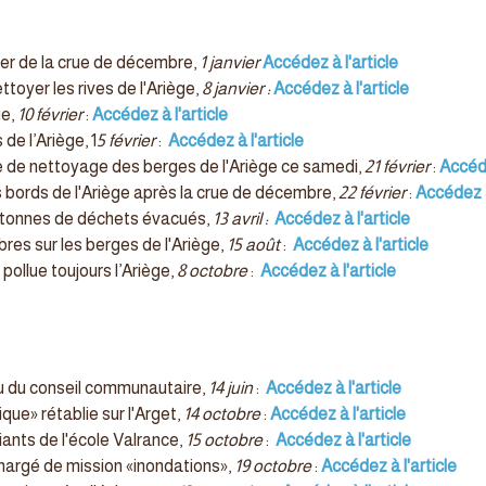
er de la crue de décembre,
1 janvier
Accédez à l'article
ttoyer les rives de l'Ariège,
8 janvier :
Accédez à l'article
ge,
10 février
:
Accédez à l'article
de l’Ariège, 1
5 février
:
Accédez à l'article
e de nettoyage des berges de l'Ariège ce samedi,
21 février
:
Accéde
 bords de l'Ariège après la crue de décembre,
22 février
:
Accédez à
4 tonnes de déchets évacués,
13 avril :
Accédez à l'article
res sur les berges de l'Ariège,
15 août
:
Accédez à l'article
ollue toujours l’Ariège,
8 octobre
:
Accédez à l'article
u du conseil communautaire,
14 juin
:
Accédez à l'article
que» rétablie sur l'Arget,
14 octobre
:
Accédez à l'article
ants de l'école Valrance,
15 octobre
:
Accédez à l'article
argé de mission «inondations»,
19 octobre
:
Accédez à l'article