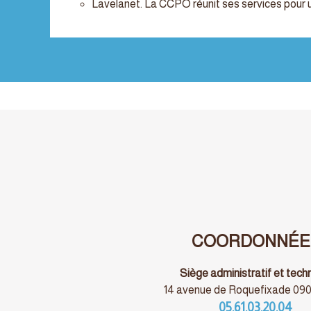
Lavelanet. La CCPO réunit ses services pour 
COORDONNÉE
Siège administratif et tech
14 avenue de Roquefixade 090
05.61.03.20.04