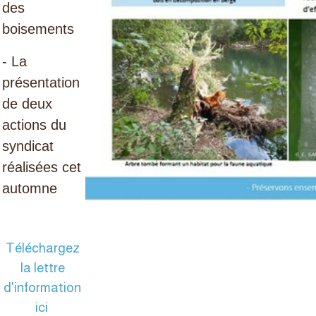
des
boisements
- La
présentation
de deux
actions du
syndicat
réalisées cet
automne
Téléchargez
la lettre
d'information
ici