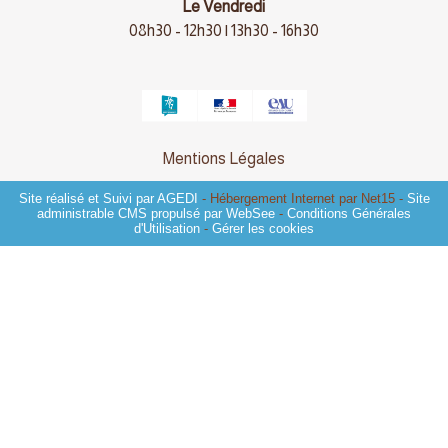
Le Vendredi
08h30 - 12h30 | 13h30 - 16h30
Mentions Légales
Site réalisé et Suivi par AGEDI
- Hébergement Internet par Net15 -
Site
administrable CMS propulsé par WebSee
-
Conditions Générales
d'Utilisation
-
Gérer les cookies