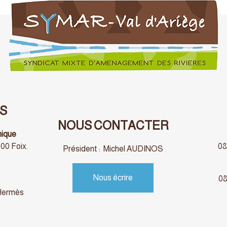
S
NOUS CONTACTER
nique
00 Foix.
08
Président : Michel AUDINOS
Nous écrire
08
 Hermès