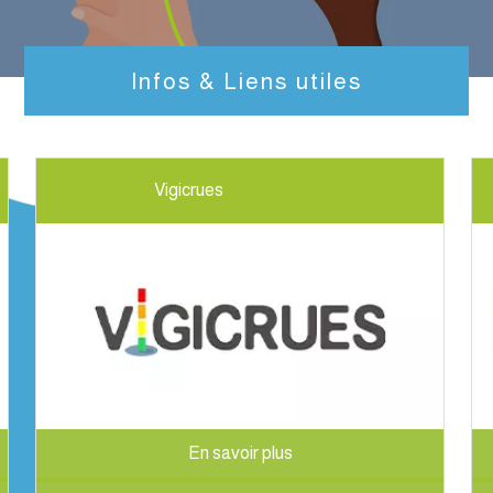
Infos & Liens utiles
Vigicrues